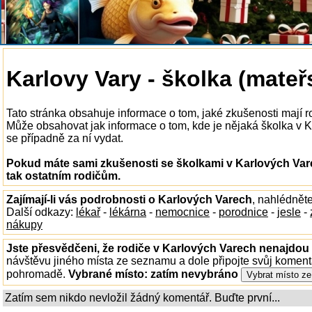
Karlovy Vary - školka (mateř
Tato stránka obsahuje informace o tom, jaké zkušenosti mají 
Může obsahovat jak informace o tom, kde je nějaká školka v Kar
se případně za ní vydat.
Pokud máte sami zkušenosti se školkami v Karlových Vare
tak ostatním rodičům.
Zajímají-li vás podrobnosti o Karlových Varech
, nahlédnět
Další odkazy:
lékař
-
lékárna
-
nemocnice
-
porodnice
-
jesle
-
nákupy
Jste přesvědčeni, že rodiče v Karlových Varech nenajdou t
návštěvu jiného místa ze seznamu a dole připojte svůj koment
pohromadě.
Vybrané místo:
zatím nevybráno
Zatím sem nikdo nevložil žádný komentář. Buďte první...