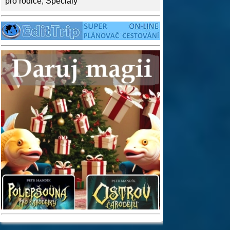
pro rodiče
,
Speciály