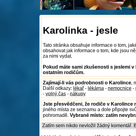
Karolinka - jesle
Tato stránka obsahuje informace o tom, jaké
obsahovat jak informace o tom, kde jsou něja
za nimi vydat.
Pokud máte sami zkušenosti s jeslemi v 
ostatním rodičům.
Zajímají-li vás podrobnosti o Karolince
, 
Další odkazy:
lékař
-
lékárna
-
nemocnice
-
-
volný čas
-
nákupy
Jste přesvědčeni, že rodiče v Karolince 
jiného místa ze seznamu a dole připojte sv
pohromadě.
Vybrané místo:
zatím nevyb
Zatím sem nikdo nevložil žádný komentář. Bu