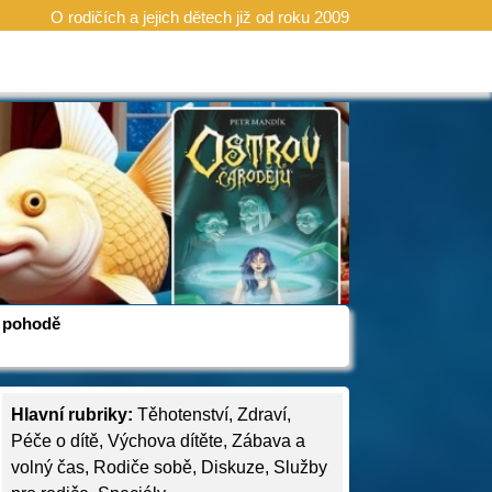
O rodičích a jejich dětech již od roku 2009
 v pohodě
Hlavní rubriky:
Těhotenství
,
Zdraví
,
Péče o dítě
,
Výchova dítěte
,
Zábava a
volný čas
,
Rodiče sobě
,
Diskuze
,
Služby