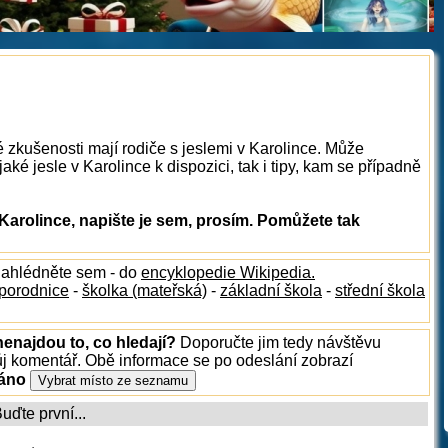
 zkušenosti mají rodiče s jeslemi v Karolince. Může
ké jesle v Karolince k dispozici, tak i tipy, kam se případně
Karolince, napište je sem, prosím. Pomůžete tak
nahlédněte sem - do
encyklopedie Wikipedia.
porodnice
-
školka (mateřská)
-
základní škola
-
střední škola
nenajdou to, co hledají?
Doporučte jim tedy návštěvu
ůj komentář. Obě informace se po odeslání zobrazí
ráno
ďte první...