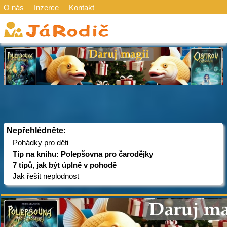
O nás
Inzerce
Kontakt
Nepřehlédněte:
Pohádky pro děti
Tip na knihu: Polepšovna pro čarodějky
7 tipů, jak být úplně v pohodě
Jak řešit neplodnost