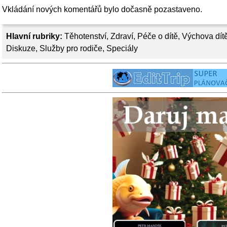
Vkládání nových komentářů bylo dočasně pozastaveno.
Hlavní rubriky:
Těhotenství
,
Zdraví
,
Péče o dítě
,
Výchova dít
Diskuze
,
Služby pro rodiče
,
Speciály