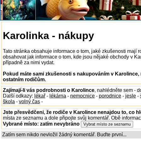
Karolinka - nákupy
Tato stránka obsahuje informace o tom, jaké zkušenosti mají 
obsahovat jak informace o tom, kde jsou nějaké obchody v Karol
případně za nimi vydat.
Pokud máte sami zkušenosti s nakupováním v Karolince, n
ostatním rodičům.
Zajímají-li vás podrobnosti o Karolince
, nahlédněte sem - 
Další odkazy:
lékař
-
lékárna
-
nemocnice
-
porodnice
-
jesle
-
škola
-
volný čas
-
Jste přesvědčeni, že rodiče v Karolince nenajdou to, co hl
místa ze seznamu a dole připojte svůj komentář. Obě informa
Vybrané místo:
zatím nevybráno
Zatím sem nikdo nevložil žádný komentář. Buďte první...