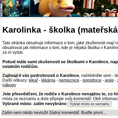
Karolinka - školka (mateřská
Tato stránka obsahuje informace o tom, jaké zkušenosti mají 
obsahovat jak informace o tom, kde je nějaká školka v Karolince
za ní vydat.
Pokud máte sami zkušenosti se školkami v Karolince, nap
ostatním rodičům.
Zajímají-li vás podrobnosti o Karolince
, nahlédněte sem - 
Další odkazy:
lékař
-
lékárna
-
nemocnice
-
porodnice
-
jesle
-
nákupy
Jste přesvědčeni, že rodiče v Karolince nenajdou to, co hl
místa ze seznamu a dole připojte svůj komentář. Obě informa
Vybrané místo:
zatím nevybráno
Zatím sem nikdo nevložil žádný komentář. Buďte první...