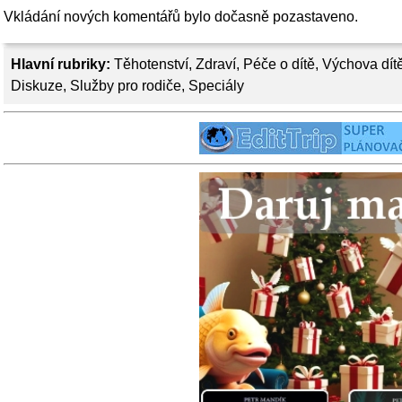
Vkládání nových komentářů bylo dočasně pozastaveno.
Hlavní rubriky:
Těhotenství
,
Zdraví
,
Péče o dítě
,
Výchova dít
Diskuze
,
Služby pro rodiče
,
Speciály