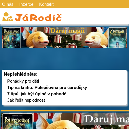
O nás
Inzerce
Kontakt
Nepřehlédněte:
Pohádky pro děti
Tip na knihu: Polepšovna pro čarodějky
7 tipů, jak být úplně v pohodě
Jak řešit neplodnost