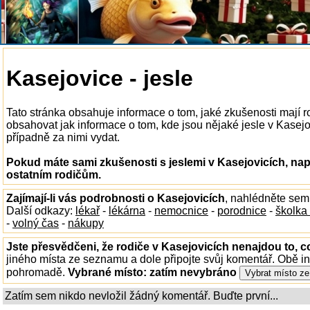
Kasejovice - jesle
Tato stránka obsahuje informace o tom, jaké zkušenosti mají r
obsahovat jak informace o tom, kde jsou nějaké jesle v Kasejovi
případně za nimi vydat.
Pokud máte sami zkušenosti s jeslemi v Kasejovicích, nap
ostatním rodičům.
Zajímají-li vás podrobnosti o Kasejovicích
, nahlédněte sem
Další odkazy:
lékař
-
lékárna
-
nemocnice
-
porodnice
-
školka
-
volný čas
-
nákupy
Jste přesvědčeni, že rodiče v Kasejovicích nenajdou to, c
jiného místa ze seznamu a dole připojte svůj komentář. Obě i
pohromadě.
Vybrané místo:
zatím nevybráno
Zatím sem nikdo nevložil žádný komentář. Buďte první...