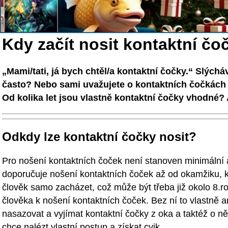
Kdy začít nosit kontaktní čo
„Mami/tati, já bych chtěl/a kontaktní čočky.“ Slýchá
často? Nebo sami uvažujete o kontaktních čočkách p
Od kolika let jsou vlastně kontaktní čočky vhodné
Odkdy lze kontaktní čočky nosit?
Pro nošení kontaktních čoček není stanoven minimální
doporučuje nošení kontaktních čoček až od okamžiku, k
člověk samo zacházet, což může být třeba již okolo 8.ro
člověka k nošení kontaktních čoček. Bez ní to vlastně an
nasazovat a vyjímat kontaktní čočky z oka a taktéž o ně 
chce nalézt vlastní postup a získat cvik.