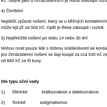
Kč. Stejně jako u čtrnáctidenních je nutno dokoupit rozt
4) Čtvrtletní
Nejdelší způsob nošení, který se u běžných kontaktníc
může být již od 500 Kč. Opět je třeba zakoupit i roztok.
5) Nepřetržité nošení po dobu 14 nebo 30 dní
Mohou nosit pouze lidé s dobrou snášenlivostí ke kont
pro čtrnáctidenní nošení se dají koupit za cca 530 Kč za 
od 660 Kč za tři kusy.
Dle typu oční vady
1) Sférické krátkozrakost a dalekozrakost
2) Torické astigmatismus