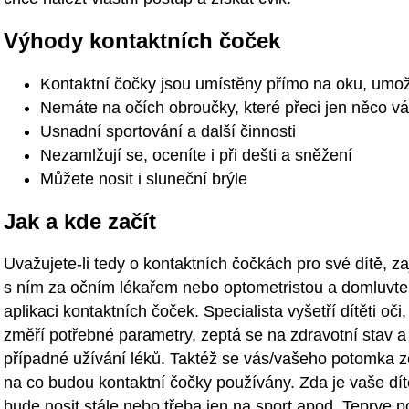
Výhody kontaktních čoček
Kontaktní čočky jsou umístěny přímo na oku, umož
Nemáte na očích obroučky, které přeci jen něco v
Usnadní sportování a další činnosti
Nezamlžují se, oceníte i při dešti a sněžení
Můžete nosit i sluneční brýle
Jak a kde začít
Uvažujete-li tedy o kontaktních čočkách pro své dítě, za
s ním za očním lékařem nebo optometristou a domluvte
aplikaci kontaktních čoček. Specialista vyšetří dítěti oči,
změří potřebné parametry, zeptá se na zdravotní stav a
případné užívání léků. Taktéž se vás/vašeho potomka z
na co budou kontaktní čočky používány. Zda je vaše dít
bude nosit stále nebo třeba jen na sport apod..Teprve p