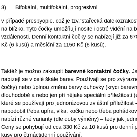
3) Bifokální, multifokální, progresivní
v případě presbyopie, což je tzv.“stařecká dalekozrakost“
na blízko. Tyto čočky umožňují nositeli ostré vidění na b
vzdálenosti. Denní kontaktní čočky se nabízejí již za 67
Kč (6 kusů) a měsíční za 1150 Kč (6 kusů).
Taktéž je možno zakoupit
barevné kontaktní čočky
. J
nabízejí se v celé škále barev. Používají se pro zvýraz
čočky) nebo úplnou změnu barvy duhovky (krycí barevné
dlouhodobě a nebo jen při nějaké speciální příležitosti (e
které se používají pro jednorázovou zvláštní příležitost
napodobit třeba upíra, vlka, kočku nebo třeba pohádkov
nabízí různé varianty (dle doby výměny) – tedy jak jedno
Ceny se pohybují od cca 330 Kč za 10 kusů pro denní 
kusy pro čtrnáctidenní používání.