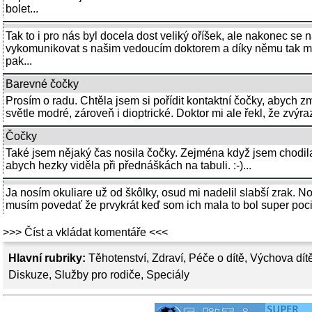
bolet...
Tak to i pro nás byl docela dost veliký oříšek, ale nakonec se 
vykomunikovat s našim vedoucím doktorem a díky němu tak mám
pak...
Barevné čočky
Prosím o radu. Chtěla jsem si pořídit kontaktní čočky, abych z
světle modré, zároveň i dioptrické. Doktor mi ale řekl, že zvýra
Čočky
Také jsem nějaký čas nosila čočky. Zejména když jsem chodila 
abych hezky viděla při přednáškách na tabuli. :-)...
Ja nosím okuliare už od škôlky, osud mi nadelil slabší zrak. 
musím povedať že prvykrát keď som ich mala to bol super pocit 
>>> Číst a vkládat komentáře <<<
Hlavní rubriky:
Těhotenství
,
Zdraví
,
Péče o dítě
,
Výchova dít
Diskuze
,
Služby pro rodiče
,
Speciály