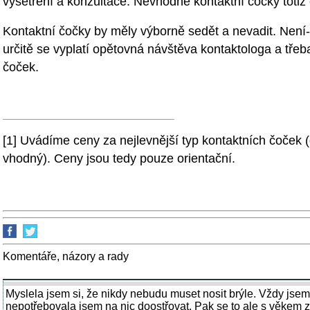
vyšetření a konzultace. Nevhodné kontaktní čočky totiž
Kontaktní čočky by měly výborně sedět a nevadit. Není-li 
určitě se vyplatí opětovná návštěva kontaktologa a třeb
čoček.
[1] Uvádíme ceny za nejlevnější typ kontaktních čoček 
vhodný). Ceny jsou tedy pouze orientační.
Komentáře, názory a rady
Myslela jsem si, že nikdy nebudu muset nosit brýle. Vždy jse
nepotřebovala jsem na nic doostřovat. Pak se to ale s věkem za