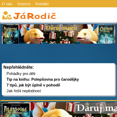
O nás
Inzerce
Kontakt
Nepřehlédněte:
Pohádky pro děti
Tip na knihu: Polepšovna pro čarodějky
7 tipů, jak být úplně v pohodě
Jak řešit neplodnost