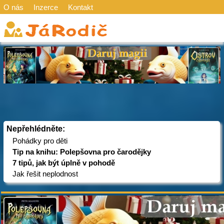
O nás
Inzerce
Kontakt
Nepřehlédněte:
Pohádky pro děti
Tip na knihu: Polepšovna pro čarodějky
7 tipů, jak být úplně v pohodě
Jak řešit neplodnost