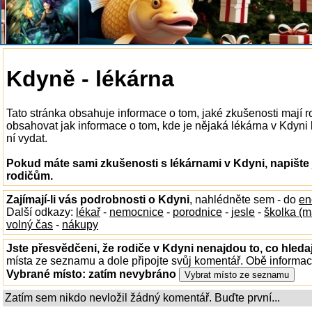
Kdyně - lékárna
Tato stránka obsahuje informace o tom, jaké zkušenosti mají 
obsahovat jak informace o tom, kde je nějaká lékárna v Kdyni k 
ní vydat.
Pokud máte sami zkušenosti s lékárnami v Kdyni, napište
rodičům.
Zajímají-li vás podrobnosti o Kdyni
, nahlédněte sem - do
en
Další odkazy:
lékař
-
nemocnice
-
porodnice
-
jesle
-
školka (m
volný čas
-
nákupy
Jste přesvědčeni, že rodiče v Kdyni nenajdou to, co hleda
místa ze seznamu a dole připojte svůj komentář. Obě informa
Vybrané místo:
zatím nevybráno
Zatím sem nikdo nevložil žádný komentář. Buďte první...