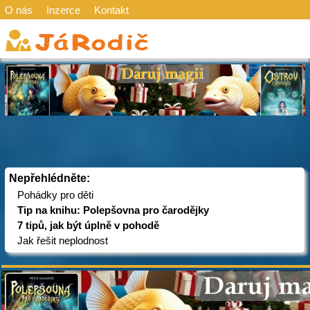
O nás
Inzerce
Kontakt
Nepřehlédněte:
Pohádky pro děti
Tip na knihu: Polepšovna pro čarodějky
7 tipů, jak být úplně v pohodě
Jak řešit neplodnost