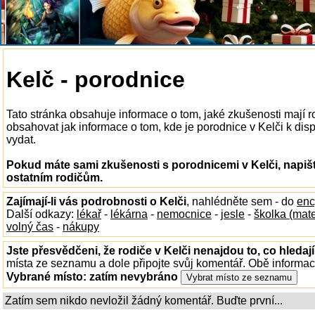
Kelč - porodnice
Tato stránka obsahuje informace o tom, jaké zkušenosti mají r
obsahovat jak informace o tom, kde je porodnice v Kelči k dispo
vydat.
Pokud máte sami zkušenosti s porodnicemi v Kelči, napiš
ostatním rodičům.
Zajímají-li vás podrobnosti o Kelči
, nahlédněte sem - do
enc
Další odkazy:
lékař
-
lékárna
-
nemocnice
-
jesle
-
školka (mat
volný čas
-
nákupy
Jste přesvědčeni, že rodiče v Kelči nenajdou to, co hledaj
místa ze seznamu a dole připojte svůj komentář. Obě informa
Vybrané místo:
zatím nevybráno
Zatím sem nikdo nevložil žádný komentář. Buďte první...