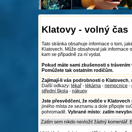
Klatovy - volný čas
Tato stránka obsahuje informace o tom, jak
Klatovech. Může obsahovat jak informace o t
kam se případně za ní vydat.
Pokud máte sami zkušenosti s trávením v
Pomůžete tak ostatním rodičům.
Zajímají-li vás podrobnosti o Klatovech
,
Další odkazy:
lékař
-
lékárna
-
nemocnice
-
střední škola
-
nákupy
Jste přesvědčeni, že rodiče v Klatovech 
jiného místa ze seznamu a dole připojte sv
pohromadě.
Vybrané místo:
zatím nevyb
Zatím sem nikdo nevložil žádný komentář. Bu