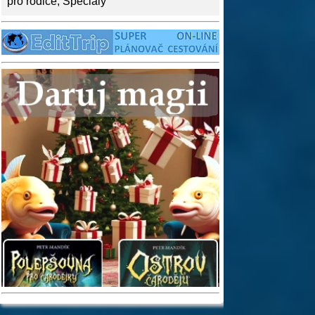
pro rodiče
,
Speciály