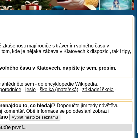
é zkušenosti mají rodiče s trávením volného času v
om, kde je nějaká zábava v Klatovech k dispozici, tak i tipy,
olného času v Klatovech, napište je sem, prosím.
 nahlédněte sem - do
encyklopedie Wikipedia.
porodnice
-
jesle
-
školka (mateřská)
-
základní škola
-
nenajdou to, co hledají?
Doporučte jim tedy návštěvu
ůj komentář. Obě informace se po odeslání zobrazí
ráno
ďte první...