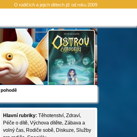
O rodičích a jejich dětech již od roku 2009
 v pohodě
Hlavní rubriky:
Těhotenství
,
Zdraví
,
Péče o dítě
,
Výchova dítěte
,
Zábava a
volný čas
,
Rodiče sobě
,
Diskuze
,
Služby