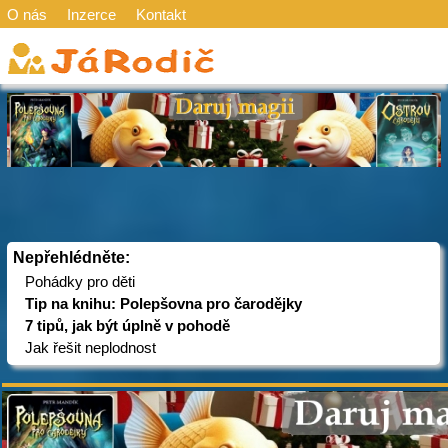
O nás
Inzerce
Kontakt
Nepřehlédněte:
Pohádky pro děti
Tip na knihu: Polepšovna pro čarodějky
7 tipů, jak být úplně v pohodě
Jak řešit neplodnost