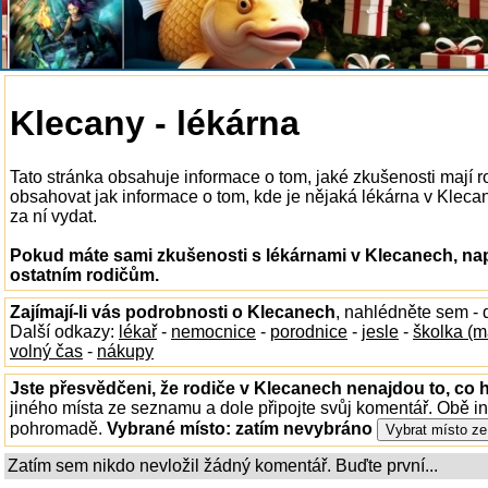
Klecany - lékárna
Tato stránka obsahuje informace o tom, jaké zkušenosti mají 
obsahovat jak informace o tom, kde je nějaká lékárna v Klecane
za ní vydat.
Pokud máte sami zkušenosti s lékárnami v Klecanech, nap
ostatním rodičům.
Zajímají-li vás podrobnosti o Klecanech
, nahlédněte sem -
Další odkazy:
lékař
-
nemocnice
-
porodnice
-
jesle
-
školka (m
volný čas
-
nákupy
Jste přesvědčeni, že rodiče v Klecanech nenajdou to, co h
jiného místa ze seznamu a dole připojte svůj komentář. Obě i
pohromadě.
Vybrané místo:
zatím nevybráno
Zatím sem nikdo nevložil žádný komentář. Buďte první...