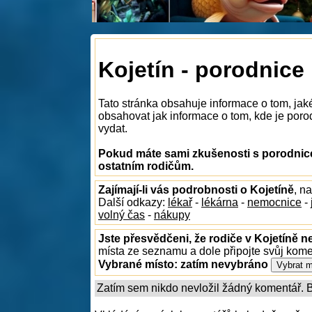
Kojetín - porodnice
Tato stránka obsahuje informace o tom, jak
obsahovat jak informace o tom, kde je porodn
vydat.
Pokud máte sami zkušenosti s porodnicem
ostatním rodičům.
Zajímají-li vás podrobnosti o Kojetíně
, n
Další odkazy:
lékař
-
lékárna
-
nemocnice
-
volný čas
-
nákupy
Jste přesvědčeni, že rodiče v Kojetíně n
místa ze seznamu a dole připojte svůj kom
Vybrané místo:
zatím nevybráno
Zatím sem nikdo nevložil žádný komentář. Bu