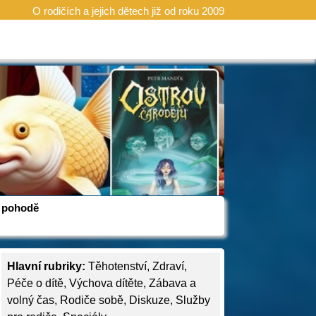
O rodičích a jejich dětech již od roku 2009
 v pohodě
Hlavní rubriky:
Těhotenství
,
Zdraví
,
Péče o dítě
,
Výchova dítěte
,
Zábava a
volný čas
,
Rodiče sobě
,
Diskuze
,
Služby