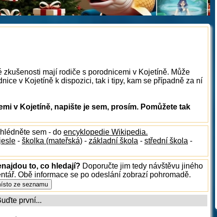
é zkušenosti mají rodiče s porodnicemi v Kojetíně. Může
ice v Kojetíně k dispozici, tak i tipy, kam se případně za ní
i v Kojetíně, napište je sem, prosím. Pomůžete tak
ahlédněte sem - do
encyklopedie Wikipedia.
jesle
-
školka (mateřská)
-
základní škola
-
střední škola
-
enajdou to, co hledají?
Doporučte jim tedy návštěvu jiného
entář. Obě informace se po odeslání zobrazí pohromadě.
ďte první...