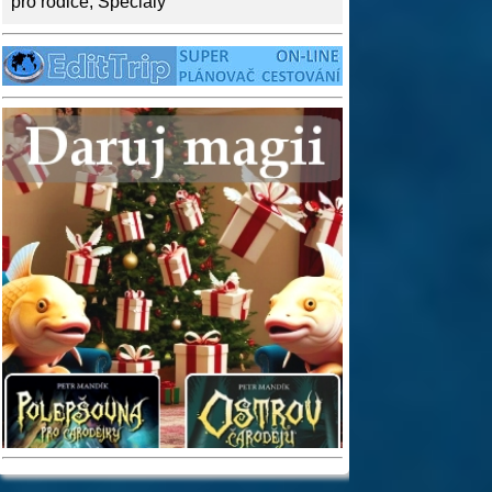
pro rodiče
,
Speciály