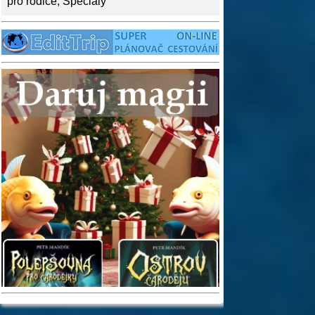
pro rodiče
,
Speciály