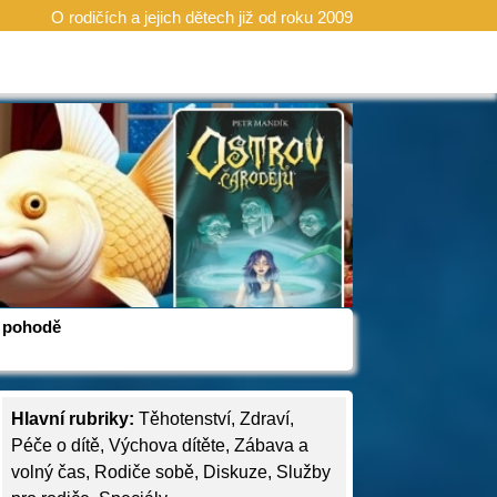
O rodičích a jejich dětech již od roku 2009
 v pohodě
Hlavní rubriky:
Těhotenství
,
Zdraví
,
Péče o dítě
,
Výchova dítěte
,
Zábava a
volný čas
,
Rodiče sobě
,
Diskuze
,
Služby