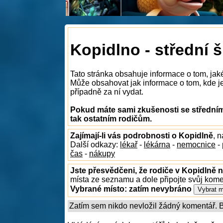
Kopidlno - střední 
Tato stránka obsahuje informace o tom, jaké
Může obsahovat jak informace o tom, kde je 
případně za ní vydat.
Pokud máte sami zkušenosti se středním
tak ostatním rodičům.
Zajímají-li vás podrobnosti o Kopidlně
, 
Další odkazy:
lékař
-
lékárna
-
nemocnice
-
čas
-
nákupy
Jste přesvědčeni, že rodiče v Kopidlně n
místa ze seznamu a dole připojte svůj kom
Vybrané místo:
zatím nevybráno
Zatím sem nikdo nevložil žádný komentář. Bu