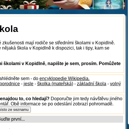
škola
 zkušenosti mají rodiče se středními školami v Kopidlně.
nějaká škola v Kopidlně k dispozici, tak i tipy, kam se
i školami v Kopidlně, napište je sem, prosím. Pomůžete
nahlédněte sem - do
encyklopedie Wikipedia.
porodnice
-
jesle
-
školka (mateřská)
-
základní škola
-
volný
enajdou to, co hledají?
Doporučte jim tedy návštěvu jiného
entář. Obě informace se po odeslání zobrazí pohromadě.
ďte první...