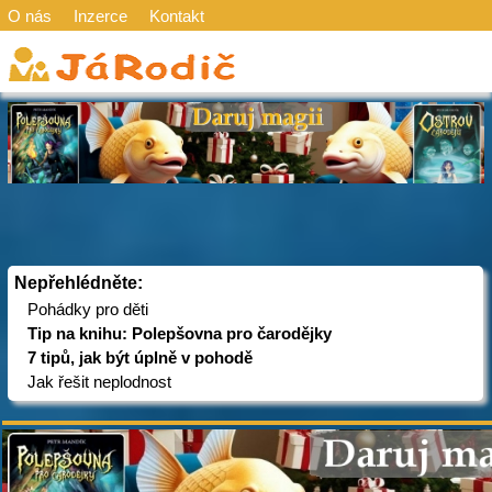
O nás
Inzerce
Kontakt
Nepřehlédněte:
Pohádky pro děti
Tip na knihu: Polepšovna pro čarodějky
7 tipů, jak být úplně v pohodě
Jak řešit neplodnost