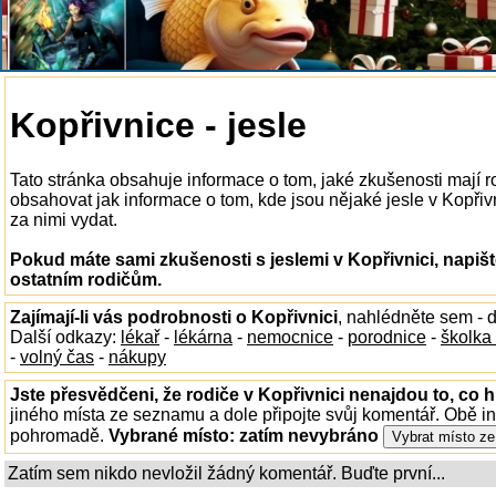
Kopřivnice - jesle
Tato stránka obsahuje informace o tom, jaké zkušenosti mají r
obsahovat jak informace o tom, kde jsou nějaké jesle v Kopřivni
za nimi vydat.
Pokud máte sami zkušenosti s jeslemi v Kopřivnici, napiš
ostatním rodičům.
Zajímají-li vás podrobnosti o Kopřivnici
, nahlédněte sem - 
Další odkazy:
lékař
-
lékárna
-
nemocnice
-
porodnice
-
školka
-
volný čas
-
nákupy
Jste přesvědčeni, že rodiče v Kopřivnici nenajdou to, co h
jiného místa ze seznamu a dole připojte svůj komentář. Obě i
pohromadě.
Vybrané místo:
zatím nevybráno
Zatím sem nikdo nevložil žádný komentář. Buďte první...