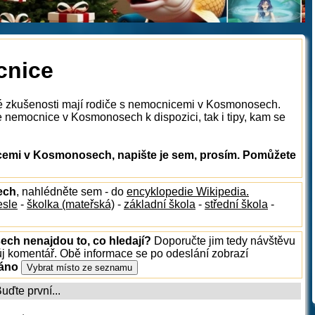
cnice
ké zkušenosti mají rodiče s nemocnicemi v Kosmonosech.
 nemocnice v Kosmonosech k dispozici, tak i tipy, kam se
emi v Kosmonosech, napište je sem, prosím. Pomůžete
ech
, nahlédněte sem - do
encyklopedie Wikipedia.
esle
-
školka (mateřská)
-
základní škola
-
střední škola
-
ech nenajdou to, co hledají?
Doporučte jim tedy návštěvu
ůj komentář. Obě informace se po odeslání zobrazí
ráno
ďte první...