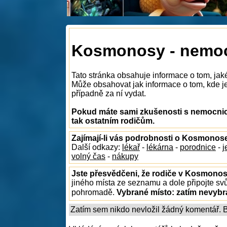
Kosmonosy - nemo
Tato stránka obsahuje informace o tom, ja
Může obsahovat jak informace o tom, kde je
případně za ní vydat.
Pokud máte sami zkušenosti s nemocnic
tak ostatním rodičům.
Zajímají-li vás podrobnosti o Kosmonos
Další odkazy:
lékař
-
lékárna
-
porodnice
-
j
volný čas
-
nákupy
Jste přesvědčeni, že rodiče v Kosmonos
jiného místa ze seznamu a dole připojte sv
pohromadě.
Vybrané místo:
zatím nevyb
Zatím sem nikdo nevložil žádný komentář. Bu