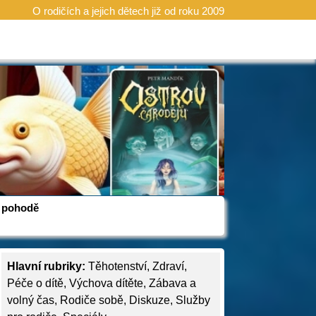
O rodičích a jejich dětech již od roku 2009
 v pohodě
Hlavní rubriky:
Těhotenství
,
Zdraví
,
Péče o dítě
,
Výchova dítěte
,
Zábava a
volný čas
,
Rodiče sobě
,
Diskuze
,
Služby