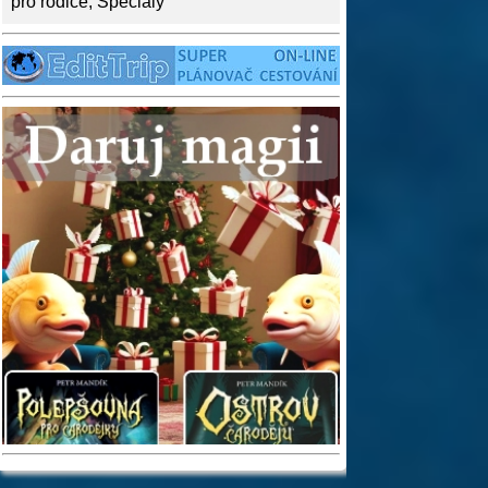
pro rodiče
,
Speciály