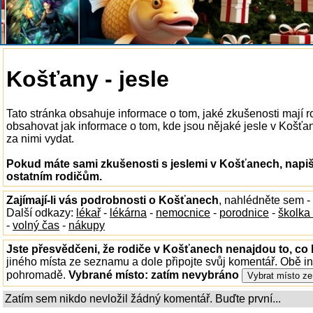
Košťany - jesle
Tato stránka obsahuje informace o tom, jaké zkušenosti mají 
obsahovat jak informace o tom, kde jsou nějaké jesle v Košťane
za nimi vydat.
Pokud máte sami zkušenosti s jeslemi v Košťanech, napiš
ostatním rodičům.
Zajímají-li vás podrobnosti o Košťanech
, nahlédněte sem -
Další odkazy:
lékař
-
lékárna
-
nemocnice
-
porodnice
-
školka
-
volný čas
-
nákupy
Jste přesvědčeni, že rodiče v Košťanech nenajdou to, co 
jiného místa ze seznamu a dole připojte svůj komentář. Obě i
pohromadě.
Vybrané místo:
zatím nevybráno
Zatím sem nikdo nevložil žádný komentář. Buďte první...