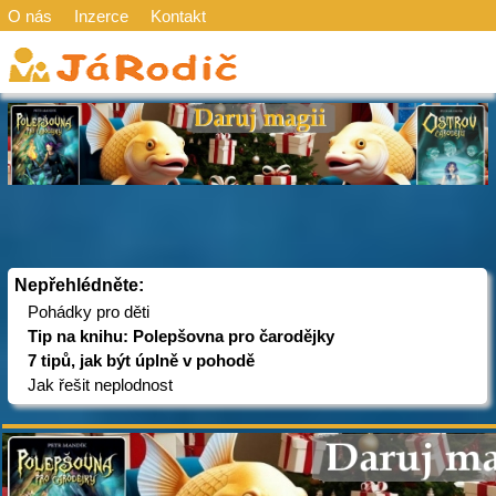
O nás
Inzerce
Kontakt
Nepřehlédněte:
Pohádky pro děti
Tip na knihu: Polepšovna pro čarodějky
7 tipů, jak být úplně v pohodě
Jak řešit neplodnost