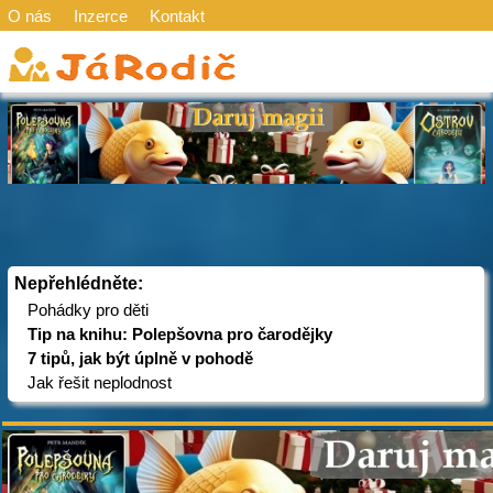
O nás
Inzerce
Kontakt
Nepřehlédněte:
Pohádky pro děti
Tip na knihu: Polepšovna pro čarodějky
7 tipů, jak být úplně v pohodě
Jak řešit neplodnost