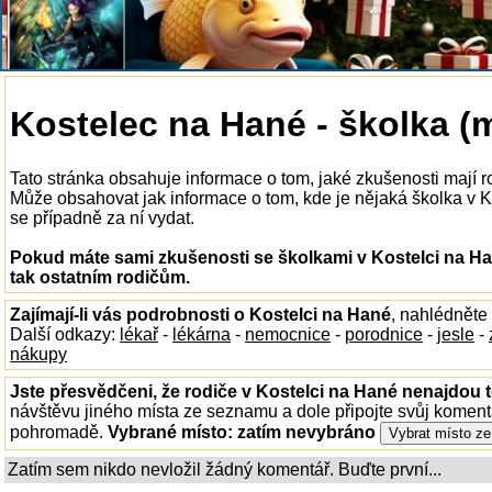
Kostelec na Hané - školka (
Tato stránka obsahuje informace o tom, jaké zkušenosti mají r
Může obsahovat jak informace o tom, kde je nějaká školka v Kos
se případně za ní vydat.
Pokud máte sami zkušenosti se školkami v Kostelci na Ha
tak ostatním rodičům.
Zajímají-li vás podrobnosti o Kostelci na Hané
, nahlédněte
Další odkazy:
lékař
-
lékárna
-
nemocnice
-
porodnice
-
jesle
-
nákupy
Jste přesvědčeni, že rodiče v Kostelci na Hané nenajdou t
návštěvu jiného místa ze seznamu a dole připojte svůj koment
pohromadě.
Vybrané místo:
zatím nevybráno
Zatím sem nikdo nevložil žádný komentář. Buďte první...