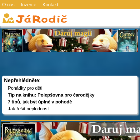
O nás
Inzerce
Kontakt
Nepřehlédněte:
Pohádky pro děti
Tip na knihu: Polepšovna pro čarodějky
7 tipů, jak být úplně v pohodě
Jak řešit neplodnost