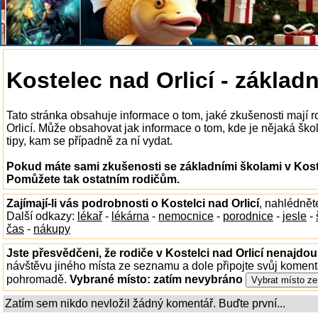
Kostelec nad Orlicí - základn
Tato stránka obsahuje informace o tom, jaké zkušenosti mají r
Orlicí. Může obsahovat jak informace o tom, kde je nějaká škola 
tipy, kam se případně za ní vydat.
Pokud máte sami zkušenosti se základními školami v Kostel
Pomůžete tak ostatním rodičům.
Zajímají-li vás podrobnosti o Kostelci nad Orlicí
, nahlédnět
Další odkazy:
lékař
-
lékárna
-
nemocnice
-
porodnice
-
jesle
-
čas
-
nákupy
Jste přesvědčeni, že rodiče v Kostelci nad Orlicí nenajdou 
návštěvu jiného místa ze seznamu a dole připojte svůj koment
pohromadě.
Vybrané místo:
zatím nevybráno
Zatím sem nikdo nevložil žádný komentář. Buďte první...