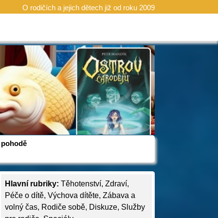
O rodičích a jejich dětech již od roku 2009
 v pohodě
Hlavní rubriky:
Těhotenství
,
Zdraví
,
Péče o dítě
,
Výchova dítěte
,
Zábava a
volný čas
,
Rodiče sobě
,
Diskuze
,
Služby