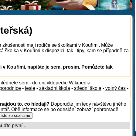
teřská)
é zkušenosti mají rodiče se školkami v Kouřimi. Může
 školka v Kouřimi k dispozici, tak i tipy, kam se případně za
 v Kouřimi, napište je sem, prosím. Pomůžete tak
ahlédněte sem - do
encyklopedie Wikipedia.
porodnice
-
jesle
-
základní škola
-
střední škola
-
volný čas
-
najdou to, co hledají?
Doporučte jim tedy návštěvu jiného
entář. Obě informace se po odeslání zobrazí pohromadě.
ďte první...