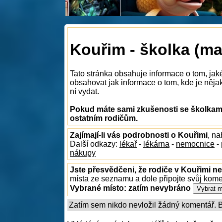
Kouřim - školka (ma
Tato stránka obsahuje informace o tom, jak
obsahovat jak informace o tom, kde je nějaká
ní vydat.
Pokud máte sami zkušenosti se školkami
ostatním rodičům.
Zajímají-li vás podrobnosti o Kouřimi
, n
Další odkazy:
lékař
-
lékárna
-
nemocnice
-
nákupy
Jste přesvědčeni, že rodiče v Kouřimi ne
místa ze seznamu a dole připojte svůj kom
Vybrané místo:
zatím nevybráno
Zatím sem nikdo nevložil žádný komentář. Bu