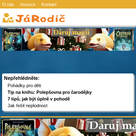
O nás
Inzerce
Kontakt
Nepřehlédněte:
Pohádky pro děti
Tip na knihu: Polepšovna pro čarodějky
7 tipů, jak být úplně v pohodě
Jak řešit neplodnost