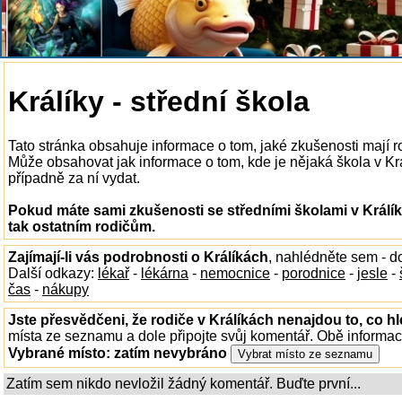
Králíky - střední škola
Tato stránka obsahuje informace o tom, jaké zkušenosti mají r
Může obsahovat jak informace o tom, kde je nějaká škola v Král
případně za ní vydat.
Pokud máte sami zkušenosti se středními školami v Králík
tak ostatním rodičům.
Zajímají-li vás podrobnosti o Králíkách
, nahlédněte sem - 
Další odkazy:
lékař
-
lékárna
-
nemocnice
-
porodnice
-
jesle
-
čas
-
nákupy
Jste přesvědčeni, že rodiče v Králíkách nenajdou to, co hl
místa ze seznamu a dole připojte svůj komentář. Obě informa
Vybrané místo:
zatím nevybráno
Zatím sem nikdo nevložil žádný komentář. Buďte první...