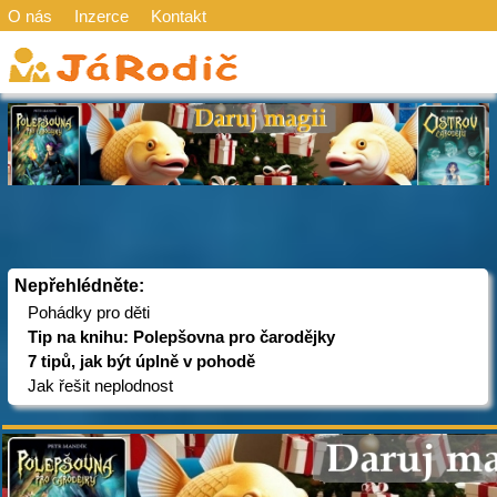
O nás
Inzerce
Kontakt
Nepřehlédněte:
Pohádky pro děti
Tip na knihu: Polepšovna pro čarodějky
7 tipů, jak být úplně v pohodě
Jak řešit neplodnost