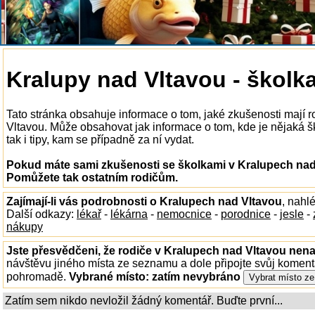
Kralupy nad Vltavou - školk
Tato stránka obsahuje informace o tom, jaké zkušenosti mají 
Vltavou. Může obsahovat jak informace o tom, kde je nějaká š
tak i tipy, kam se případně za ní vydat.
Pokud máte sami zkušenosti se školkami v Kralupech nad 
Pomůžete tak ostatním rodičům.
Zajímají-li vás podrobnosti o Kralupech nad Vltavou
, nahl
Další odkazy:
lékař
-
lékárna
-
nemocnice
-
porodnice
-
jesle
-
nákupy
Jste přesvědčeni, že rodiče v Kralupech nad Vltavou nenaj
návštěvu jiného místa ze seznamu a dole připojte svůj koment
pohromadě.
Vybrané místo:
zatím nevybráno
Zatím sem nikdo nevložil žádný komentář. Buďte první...