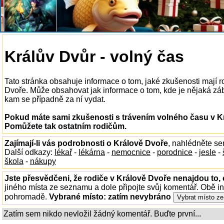
Králův Dvůr - volný čas
Tato stránka obsahuje informace o tom, jaké zkušenosti mají 
Dvoře. Může obsahovat jak informace o tom, kde je nějaká zábav
kam se případně za ní vydat.
Pokud máte sami zkušenosti s trávením volného času v Kr
Pomůžete tak ostatním rodičům.
Zajímají-li vás podrobnosti o Králově Dvoře
, nahlédněte s
Další odkazy:
lékař
-
lékárna
-
nemocnice
-
porodnice
-
jesle
-
škola
-
nákupy
Jste přesvědčeni, že rodiče v Králově Dvoře nenajdou to, 
jiného místa ze seznamu a dole připojte svůj komentář. Obě i
pohromadě.
Vybrané místo:
zatím nevybráno
Zatím sem nikdo nevložil žádný komentář. Buďte první...