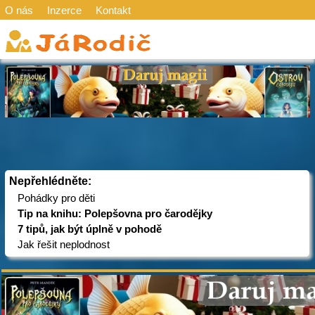
O nás
Inzerce
Kontakt
Nepřehlédněte:
Pohádky pro děti
Tip na knihu: Polepšovna pro čarodějky
7 tipů, jak být úplně v pohodě
Jak řešit neplodnost