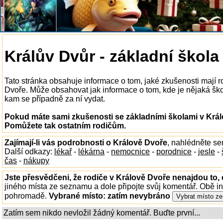
Králův Dvůr - základní škola
Tato stránka obsahuje informace o tom, jaké zkušenosti mají r
Dvoře. Může obsahovat jak informace o tom, kde je nějaká škola
kam se případně za ní vydat.
Pokud máte sami zkušenosti se základními školami v Králo
Pomůžete tak ostatním rodičům.
Zajímají-li vás podrobnosti o Králově Dvoře
, nahlédněte s
Další odkazy:
lékař
-
lékárna
-
nemocnice
-
porodnice
-
jesle
-
čas
-
nákupy
Jste přesvědčeni, že rodiče v Králově Dvoře nenajdou to, 
jiného místa ze seznamu a dole připojte svůj komentář. Obě i
pohromadě.
Vybrané místo:
zatím nevybráno
Zatím sem nikdo nevložil žádný komentář. Buďte první...