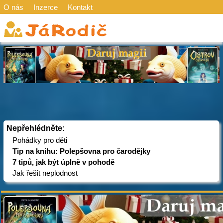
O nás
Inzerce
Kontakt
Nepřehlédněte:
Pohádky pro děti
Tip na knihu: Polepšovna pro čarodějky
7 tipů, jak být úplně v pohodě
Jak řešit neplodnost