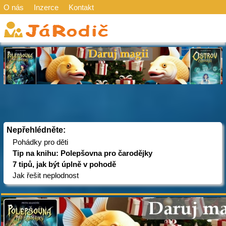
O nás
Inzerce
Kontakt
Nepřehlédněte:
Pohádky pro děti
Tip na knihu: Polepšovna pro čarodějky
7 tipů, jak být úplně v pohodě
Jak řešit neplodnost