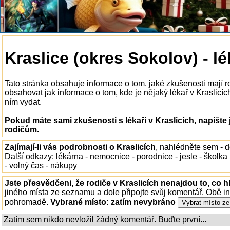
Kraslice (okres Sokolov) - lé
Tato stránka obsahuje informace o tom, jaké zkušenosti mají ro
obsahovat jak informace o tom, kde je nějaký lékař v Kraslicích
ním vydat.
Pokud máte sami zkušenosti s lékaři v Kraslicích, napište
rodičům.
Zajímají-li vás podrobnosti o Kraslicích
, nahlédněte sem - 
Další odkazy:
lékárna
-
nemocnice
-
porodnice
-
jesle
-
školka
-
volný čas
-
nákupy
Jste přesvědčeni, že rodiče v Kraslicích nenajdou to, co h
jiného místa ze seznamu a dole připojte svůj komentář. Obě i
pohromadě.
Vybrané místo:
zatím nevybráno
Zatím sem nikdo nevložil žádný komentář. Buďte první...