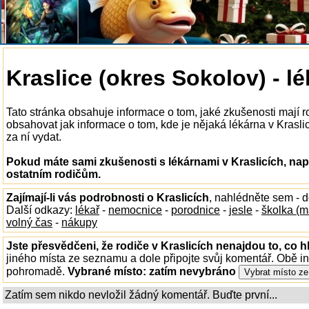
Kraslice (okres Sokolov) - l
Tato stránka obsahuje informace o tom, jaké zkušenosti mají r
obsahovat jak informace o tom, kde je nějaká lékárna v Kraslicí
za ní vydat.
Pokud máte sami zkušenosti s lékárnami v Kraslicích, nap
ostatním rodičům.
Zajímají-li vás podrobnosti o Kraslicích
, nahlédněte sem - 
Další odkazy:
lékař
-
nemocnice
-
porodnice
-
jesle
-
školka (m
volný čas
-
nákupy
Jste přesvědčeni, že rodiče v Kraslicích nenajdou to, co h
jiného místa ze seznamu a dole připojte svůj komentář. Obě i
pohromadě.
Vybrané místo:
zatím nevybráno
Zatím sem nikdo nevložil žádný komentář. Buďte první...