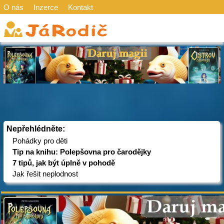
O nás
Inzerce
Kontakt
Nepřehlédněte:
Pohádky pro děti
Tip na knihu: Polepšovna pro čarodějky
7 tipů, jak být úplně v pohodě
Jak řešit neplodnost