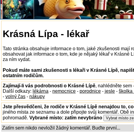
Krásná Lípa - lékař
Tato stránka obsahuje informace o tom, jaké zkušenosti mají r
obsahovat jak informace o tom, kde je nějaký lékař v Krásné Líp
za ním vydat.
Pokud máte sami zkušenosti s lékaři v Krásné Lípě, napiš
ostatním rodičům.
Zajímají-li vás podrobnosti o Krásné Lípě
, nahlédněte sem 
Další odkazy:
lékárna
-
nemocnice
-
porodnice
-
jesle
-
školka
-
volný čas
-
nákupy
Jste přesvědčeni, že rodiče v Krásné Lípě nenajdou to, co
jiného místa ze seznamu a dole připojte svůj komentář. Obě i
pohromadě.
Vybrané místo:
zatím nevybráno
Zatím sem nikdo nevložil žádný komentář. Buďte první...