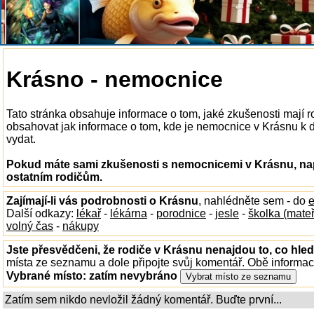
Krásno - nemocnice
Tato stránka obsahuje informace o tom, jaké zkušenosti mají
obsahovat jak informace o tom, kde je nemocnice v Krásnu k dis
vydat.
Pokud máte sami zkušenosti s nemocnicemi v Krásnu, nap
ostatním rodičům.
Zajímají-li vás podrobnosti o Krásnu
, nahlédněte sem - do
e
Další odkazy:
lékař
-
lékárna
-
porodnice
-
jesle
-
školka (mate
volný čas
-
nákupy
Jste přesvědčeni, že rodiče v Krásnu nenajdou to, co hled
místa ze seznamu a dole připojte svůj komentář. Obě informa
Vybrané místo:
zatím nevybráno
Zatím sem nikdo nevložil žádný komentář. Buďte první...