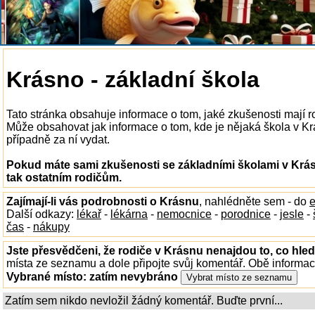
Krásno - základní škola
Tato stránka obsahuje informace o tom, jaké zkušenosti mají r
Může obsahovat jak informace o tom, kde je nějaká škola v Krás
případně za ní vydat.
Pokud máte sami zkušenosti se základními školami v Krás
tak ostatním rodičům.
Zajímají-li vás podrobnosti o Krásnu
, nahlédněte sem - do
e
Další odkazy:
lékař
-
lékárna
-
nemocnice
-
porodnice
-
jesle
-
čas
-
nákupy
Jste přesvědčeni, že rodiče v Krásnu nenajdou to, co hled
místa ze seznamu a dole připojte svůj komentář. Obě informa
Vybrané místo:
zatím nevybráno
Zatím sem nikdo nevložil žádný komentář. Buďte první...