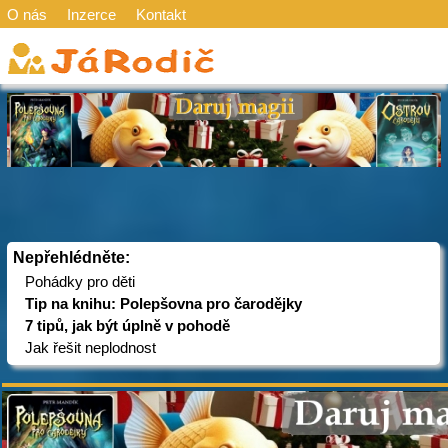
O nás
Inzerce
Kontakt
Nepřehlédněte:
Pohádky pro děti
Tip na knihu: Polepšovna pro čarodějky
7 tipů, jak být úplně v pohodě
Jak řešit neplodnost