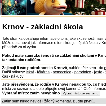
Krnov - základní škola
Tato stránka obsahuje informace o tom, jaké zkušenosti mají r
Může obsahovat jak informace o tom, kde je nějaká škola v Krno
případně za ní vydat.
Pokud máte sami zkušenosti se základními školami v Krno
tak ostatním rodičům.
Zajímají-li vás podrobnosti o Krnově
, nahlédněte sem - do
e
Další odkazy:
lékař
-
lékárna
-
nemocnice
-
porodnice
-
jesle
-
čas
-
nákupy
Jste přesvědčeni, že rodiče v Krnově nenajdou to, co hled
místa ze seznamu a dole připojte svůj komentář. Obě informa
Vybrané místo:
zatím nevybráno
Zatím sem nikdo nevložil žádný komentář. Buďte první...