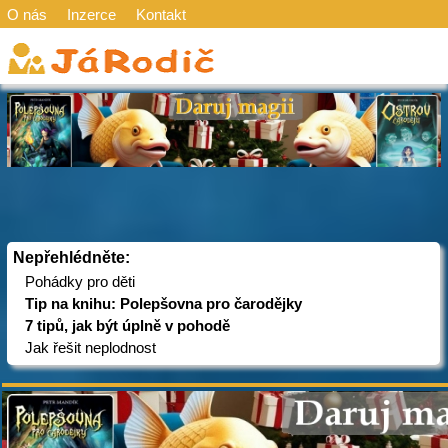
O nás
Inzerce
Kontakt
Nepřehlédněte:
Pohádky pro děti
Tip na knihu: Polepšovna pro čarodějky
7 tipů, jak být úplně v pohodě
Jak řešit neplodnost