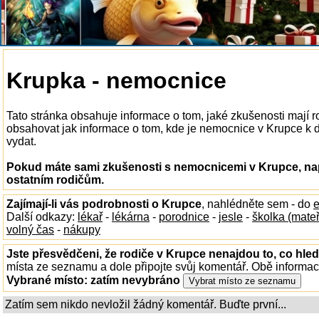
Krupka - nemocnice
Tato stránka obsahuje informace o tom, jaké zkušenosti mají
obsahovat jak informace o tom, kde je nemocnice v Krupce k dis
vydat.
Pokud máte sami zkušenosti s nemocnicemi v Krupce, nap
ostatním rodičům.
Zajímají-li vás podrobnosti o Krupce
, nahlédněte sem - do
e
Další odkazy:
lékař
-
lékárna
-
porodnice
-
jesle
-
školka (mate
volný čas
-
nákupy
Jste přesvědčeni, že rodiče v Krupce nenajdou to, co hled
místa ze seznamu a dole připojte svůj komentář. Obě informa
Vybrané místo:
zatím nevybráno
Zatím sem nikdo nevložil žádný komentář. Buďte první...