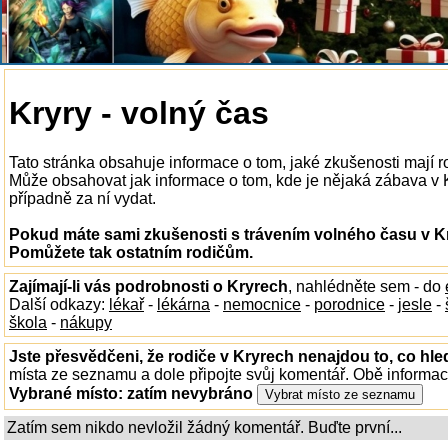
Kryry - volný čas
Tato stránka obsahuje informace o tom, jaké zkušenosti mají r
Může obsahovat jak informace o tom, kde je nějaká zábava v Kry
případně za ní vydat.
Pokud máte sami zkušenosti s trávením volného času v Kr
Pomůžete tak ostatním rodičům.
Zajímají-li vás podrobnosti o Kryrech
, nahlédněte sem - do
Další odkazy:
lékař
-
lékárna
-
nemocnice
-
porodnice
-
jesle
-
škola
-
nákupy
Jste přesvědčeni, že rodiče v Kryrech nenajdou to, co hle
místa ze seznamu a dole připojte svůj komentář. Obě informa
Vybrané místo:
zatím nevybráno
Zatím sem nikdo nevložil žádný komentář. Buďte první...