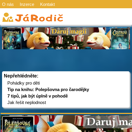
O nás
Inzerce
Kontakt
Nepřehlédněte:
Pohádky pro děti
Tip na knihu: Polepšovna pro čarodějky
7 tipů, jak být úplně v pohodě
Jak řešit neplodnost