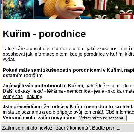
Kuřim - porodnice
Tato stránka obsahuje informace o tom, jaké zkušenosti mají 
obsahovat jak informace o tom, kde je porodnice v Kuřimi k disp
vydat.
Pokud máte sami zkušenosti s porodnicemi v Kuřimi, napi
ostatním rodičům.
Zajímají-li vás podrobnosti o Kuřimi
, nahlédněte sem - do
e
Další odkazy:
lékař
-
lékárna
-
nemocnice
-
jesle
-
školka (mat
volný čas
-
nákupy
Jste přesvědčeni, že rodiče v Kuřimi nenajdou to, co hleda
místa ze seznamu a dole připojte svůj komentář. Obě informa
Vybrané místo:
zatím nevybráno
Zatím sem nikdo nevložil žádný komentář. Buďte první...