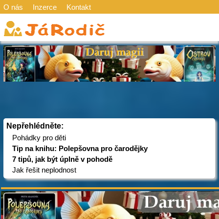
O nás
Inzerce
Kontakt
Nepřehlédněte:
Pohádky pro děti
Tip na knihu: Polepšovna pro čarodějky
7 tipů, jak být úplně v pohodě
Jak řešit neplodnost