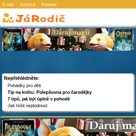
O nás
Inzerce
Kontakt
Nepřehlédněte:
Pohádky pro děti
Tip na knihu: Polepšovna pro čarodějky
7 tipů, jak být úplně v pohodě
Jak řešit neplodnost