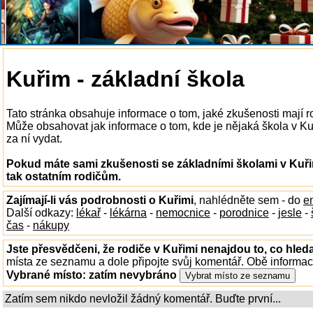
Kuřim - základní škola
Tato stránka obsahuje informace o tom, jaké zkušenosti mají r
Může obsahovat jak informace o tom, kde je nějaká škola v Kuři
za ní vydat.
Pokud máte sami zkušenosti se základními školami v Kuři
tak ostatním rodičům.
Zajímají-li vás podrobnosti o Kuřimi
, nahlédněte sem - do
e
Další odkazy:
lékař
-
lékárna
-
nemocnice
-
porodnice
-
jesle
-
čas
-
nákupy
Jste přesvědčeni, že rodiče v Kuřimi nenajdou to, co hleda
místa ze seznamu a dole připojte svůj komentář. Obě informa
Vybrané místo:
zatím nevybráno
Zatím sem nikdo nevložil žádný komentář. Buďte první...