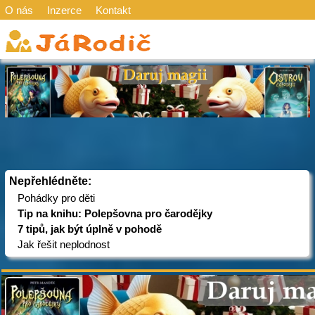
O nás
Inzerce
Kontakt
Nepřehlédněte:
Pohádky pro děti
Tip na knihu: Polepšovna pro čarodějky
7 tipů, jak být úplně v pohodě
Jak řešit neplodnost