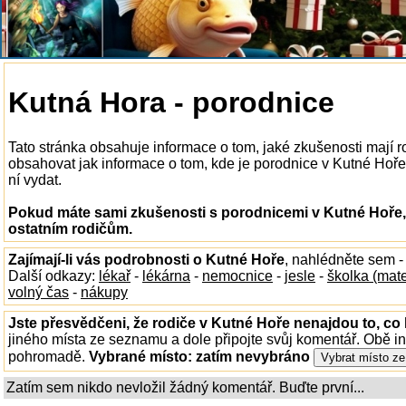
Kutná Hora - porodnice
Tato stránka obsahuje informace o tom, jaké zkušenosti mají 
obsahovat jak informace o tom, kde je porodnice v Kutné Hoře k
ní vydat.
Pokud máte sami zkušenosti s porodnicemi v Kutné Hoře, 
ostatním rodičům.
Zajímají-li vás podrobnosti o Kutné Hoře
, nahlédněte sem 
Další odkazy:
lékař
-
lékárna
-
nemocnice
-
jesle
-
školka (mat
volný čas
-
nákupy
Jste přesvědčeni, že rodiče v Kutné Hoře nenajdou to, co 
jiného místa ze seznamu a dole připojte svůj komentář. Obě i
pohromadě.
Vybrané místo:
zatím nevybráno
Zatím sem nikdo nevložil žádný komentář. Buďte první...