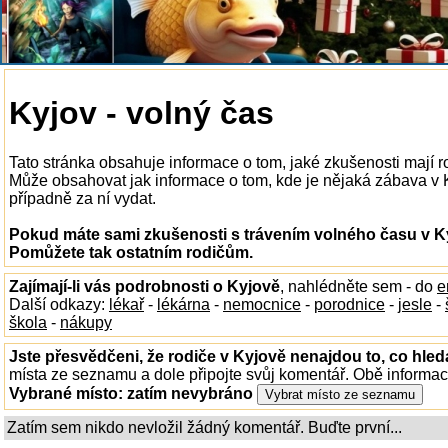
Kyjov - volný čas
Tato stránka obsahuje informace o tom, jaké zkušenosti mají r
Může obsahovat jak informace o tom, kde je nějaká zábava v Kyj
případně za ní vydat.
Pokud máte sami zkušenosti s trávením volného času v Ky
Pomůžete tak ostatním rodičům.
Zajímají-li vás podrobnosti o Kyjově
, nahlédněte sem - do
e
Další odkazy:
lékař
-
lékárna
-
nemocnice
-
porodnice
-
jesle
-
škola
-
nákupy
Jste přesvědčeni, že rodiče v Kyjově nenajdou to, co hled
místa ze seznamu a dole připojte svůj komentář. Obě informa
Vybrané místo:
zatím nevybráno
Zatím sem nikdo nevložil žádný komentář. Buďte první...