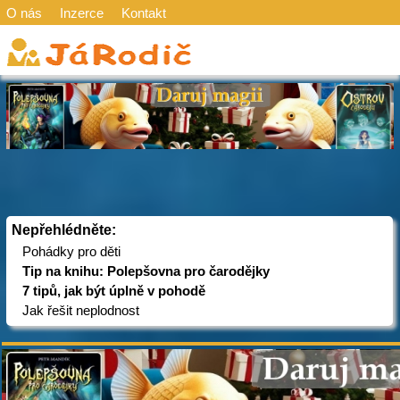
O nás
Inzerce
Kontakt
Nepřehlédněte:
Pohádky pro děti
Tip na knihu: Polepšovna pro čarodějky
7 tipů, jak být úplně v pohodě
Jak řešit neplodnost