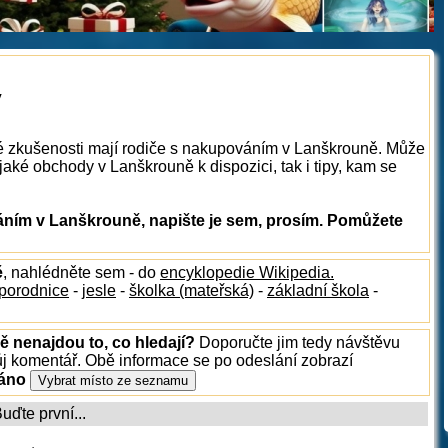
y
ké zkušenosti mají rodiče s nakupováním v Lanškrouně. Může
aké obchody v Lanškrouně k dispozici, tak i tipy, kam se
ním v Lanškrouně, napište je sem, prosím. Pomůžete
ě
, nahlédněte sem - do
encyklopedie Wikipedia.
porodnice
-
jesle
-
školka (mateřská)
-
základní škola
-
ě nenajdou to, co hledají?
Doporučte jim tedy návštěvu
ůj komentář. Obě informace se po odeslání zobrazí
ráno
ďte první...