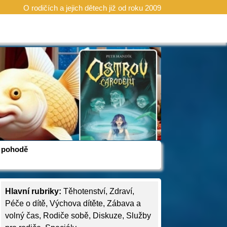
O rodičích a jejich dětech již od roku 2009
 v pohodě
Hlavní rubriky:
Těhotenství
,
Zdraví
,
Péče o dítě
,
Výchova dítěte
,
Zábava a
volný čas
,
Rodiče sobě
,
Diskuze
,
Služby