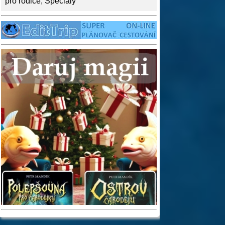
pro rodiče
,
Speciály