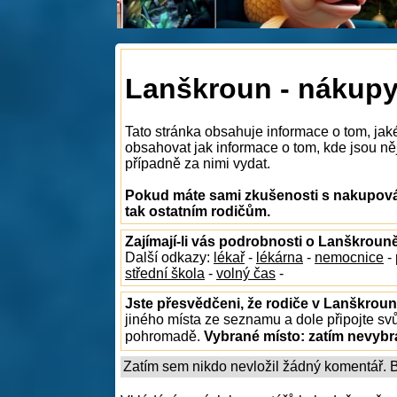
Lanškroun - nákup
Tato stránka obsahuje informace o tom, ja
obsahovat jak informace o tom, kde jsou něj
případně za nimi vydat.
Pokud máte sami zkušenosti s nakupová
tak ostatním rodičům.
Zajímají-li vás podrobnosti o Lanškroun
Další odkazy:
lékař
-
lékárna
-
nemocnice
-
střední škola
-
volný čas
-
Jste přesvědčeni, že rodiče v Lanškroun
jiného místa ze seznamu a dole připojte sv
pohromadě.
Vybrané místo:
zatím nevyb
Zatím sem nikdo nevložil žádný komentář. Bu