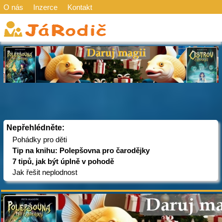
O nás
Inzerce
Kontakt
Nepřehlédněte:
Pohádky pro děti
Tip na knihu: Polepšovna pro čarodějky
7 tipů, jak být úplně v pohodě
Jak řešit neplodnost