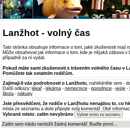
Lanžhot - volný čas
Tato stránka obsahuje informace o tom, jaké zkušenosti mají 
Může obsahovat jak informace o tom, kde je nějaká zábava v La
případně za ní vydat.
Pokud máte sami zkušenosti s trávením volného času v La
Pomůžete tak ostatním rodičům.
Zajímají-li vás podrobnosti o Lanžhotu
, nahlédněte sem - 
Další odkazy:
lékař
-
lékárna
-
nemocnice
-
porodnice
-
jesle
-
škola
-
nákupy
Jste přesvědčeni, že rodiče v Lanžhotu nenajdou to, co hl
místa ze seznamu a dole připojte svůj komentář. Obě informa
Vybrané místo:
zatím nevybráno
Zatím sem nikdo nevložil žádný komentář. Buďte první...