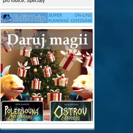
pro rodiče
,
Speciály