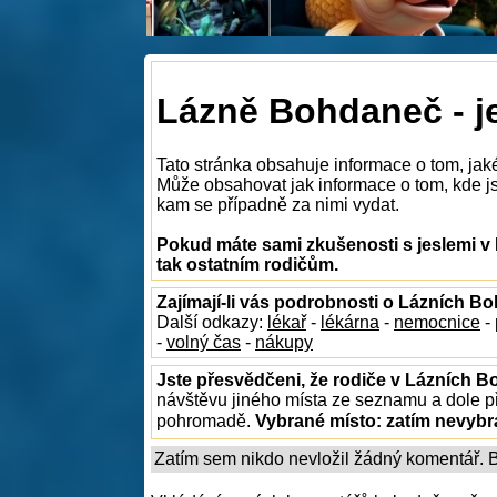
Lázně Bohdaneč - j
Tato stránka obsahuje informace o tom, jak
Může obsahovat jak informace o tom, kde jso
kam se případně za nimi vydat.
Pokud máte sami zkušenosti s jeslemi v
tak ostatním rodičům.
Zajímají-li vás podrobnosti o Lázních B
Další odkazy:
lékař
-
lékárna
-
nemocnice
-
-
volný čas
-
nákupy
Jste přesvědčeni, že rodiče v Lázních B
návštěvu jiného místa ze seznamu a dole př
pohromadě.
Vybrané místo:
zatím nevyb
Zatím sem nikdo nevložil žádný komentář. Bu