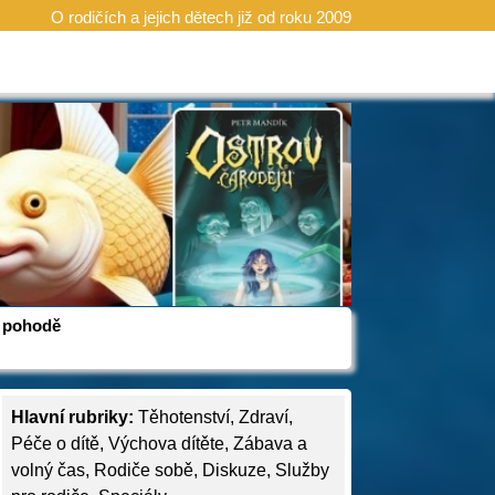
O rodičích a jejich dětech již od roku 2009
 v pohodě
Hlavní rubriky:
Těhotenství
,
Zdraví
,
Péče o dítě
,
Výchova dítěte
,
Zábava a
volný čas
,
Rodiče sobě
,
Diskuze
,
Služby