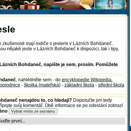
esle
é zkušenosti mají rodiče s jeslemi v Lázních Bohdaneč.
u nějaké jesle v Lázních Bohdaneč k dispozici, tak i tipy,
 Lázních Bohdaneč, napište je sem, prosím. Pomůžete
ohdaneč
, nahlédněte sem - do
encyklopedie Wikipedia.
porodnice
-
školka (mateřská)
-
základní škola
-
střední škola
ohdaneč nenajdou to, co hledají?
Doporučte jim tedy
ipojte svůj komentář. Obě informace se po odeslání zobrazí
ráno
ďte první...