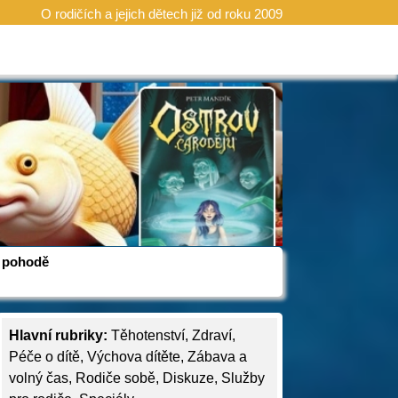
O rodičích a jejich dětech již od roku 2009
 v pohodě
Hlavní rubriky:
Těhotenství
,
Zdraví
,
Péče o dítě
,
Výchova dítěte
,
Zábava a
volný čas
,
Rodiče sobě
,
Diskuze
,
Služby