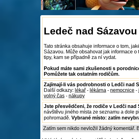
Ledeč nad Sázavou 
Tato stránka obsahuje informace o tom, jak
Sázavou. Může obsahovat jak informace o to
tipy, kam se případně za ní vydat.
Pokud máte sami zkušenosti s porodnice
Pomůžete tak ostatním rodičům.
Zajímají-li vás podrobnosti o Ledči nad
Další odkazy:
lékař
-
lékárna
-
nemocnice
-
volný čas
-
nákupy
Jste přesvědčeni, že rodiče v Ledči nad
návštěvu jiného místa ze seznamu a dole př
pohromadě.
Vybrané místo:
zatím nevyb
Zatím sem nikdo nevložil žádný komentář. Bu