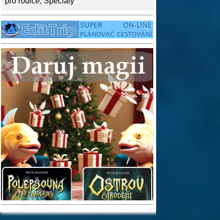
pro rodiče
,
Speciály