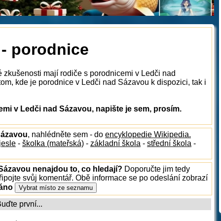
- porodnice
é zkušenosti mají rodiče s porodnicemi v Ledči nad
m, kde je porodnice v Ledči nad Sázavou k dispozici, tak i
mi v Ledči nad Sázavou, napište je sem, prosím.
 Sázavou
, nahlédněte sem - do
encyklopedie Wikipedia.
jesle
-
školka (mateřská)
-
základní škola
-
střední škola
-
 Sázavou nenajdou to, co hledají?
Doporučte jim tedy
ipojte svůj komentář. Obě informace se po odeslání zobrazí
ráno
ďte první...