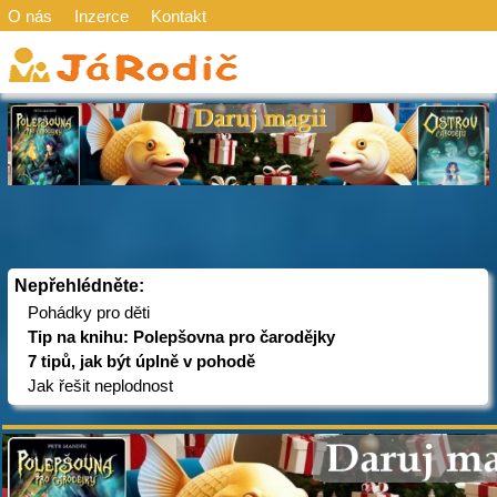
O nás
Inzerce
Kontakt
Nepřehlédněte:
Pohádky pro děti
Tip na knihu: Polepšovna pro čarodějky
7 tipů, jak být úplně v pohodě
Jak řešit neplodnost