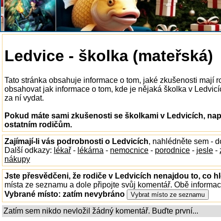
Ledvice - školka (mateřská)
Tato stránka obsahuje informace o tom, jaké zkušenosti mají 
obsahovat jak informace o tom, kde je nějaká školka v Ledvicích
za ní vydat.
Pokud máte sami zkušenosti se školkami v Ledvicích, nap
ostatním rodičům.
Zajímají-li vás podrobnosti o Ledvicích
, nahlédněte sem - 
Další odkazy:
lékař
-
lékárna
-
nemocnice
-
porodnice
-
jesle
-
nákupy
Jste přesvědčeni, že rodiče v Ledvicích nenajdou to, co hl
místa ze seznamu a dole připojte svůj komentář. Obě informa
Vybrané místo:
zatím nevybráno
Zatím sem nikdo nevložil žádný komentář. Buďte první...