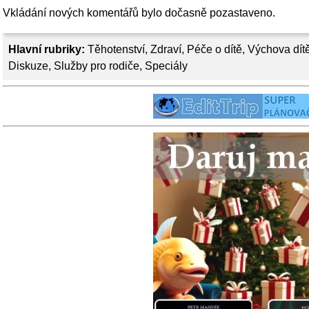
Vkládání nových komentářů bylo dočasně pozastaveno.
Hlavní rubriky:
Těhotenství
,
Zdraví
,
Péče o dítě
,
Výchova dít
Diskuze
,
Služby pro rodiče
,
Speciály