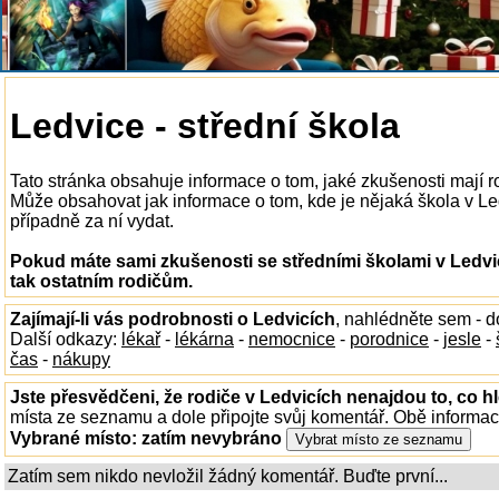
Ledvice - střední škola
Tato stránka obsahuje informace o tom, jaké zkušenosti mají r
Může obsahovat jak informace o tom, kde je nějaká škola v Ledv
případně za ní vydat.
Pokud máte sami zkušenosti se středními školami v Ledvi
tak ostatním rodičům.
Zajímají-li vás podrobnosti o Ledvicích
, nahlédněte sem - 
Další odkazy:
lékař
-
lékárna
-
nemocnice
-
porodnice
-
jesle
-
čas
-
nákupy
Jste přesvědčeni, že rodiče v Ledvicích nenajdou to, co hl
místa ze seznamu a dole připojte svůj komentář. Obě informa
Vybrané místo:
zatím nevybráno
Zatím sem nikdo nevložil žádný komentář. Buďte první...