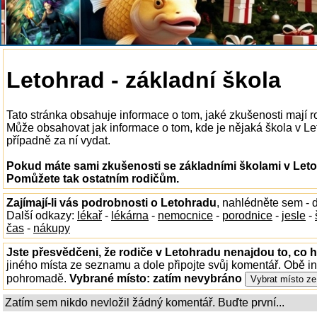
Letohrad - základní škola
Tato stránka obsahuje informace o tom, jaké zkušenosti mají r
Může obsahovat jak informace o tom, kde je nějaká škola v Leto
případně za ní vydat.
Pokud máte sami zkušenosti se základními školami v Letoh
Pomůžete tak ostatním rodičům.
Zajímají-li vás podrobnosti o Letohradu
, nahlédněte sem -
Další odkazy:
lékař
-
lékárna
-
nemocnice
-
porodnice
-
jesle
-
čas
-
nákupy
Jste přesvědčeni, že rodiče v Letohradu nenajdou to, co h
jiného místa ze seznamu a dole připojte svůj komentář. Obě i
pohromadě.
Vybrané místo:
zatím nevybráno
Zatím sem nikdo nevložil žádný komentář. Buďte první...