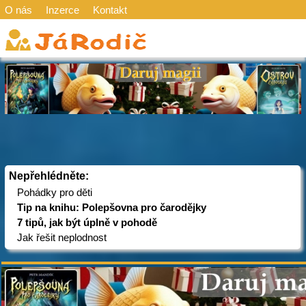
O nás
Inzerce
Kontakt
Nepřehlédněte:
Pohádky pro děti
Tip na knihu: Polepšovna pro čarodějky
7 tipů, jak být úplně v pohodě
Jak řešit neplodnost