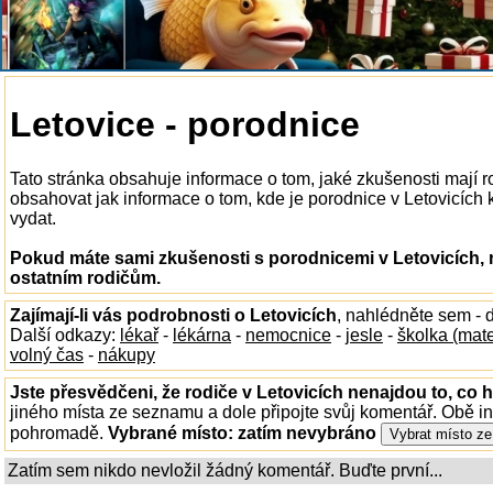
Letovice - porodnice
Tato stránka obsahuje informace o tom, jaké zkušenosti mají r
obsahovat jak informace o tom, kde je porodnice v Letovicích k 
vydat.
Pokud máte sami zkušenosti s porodnicemi v Letovicích, 
ostatním rodičům.
Zajímají-li vás podrobnosti o Letovicích
, nahlédněte sem -
Další odkazy:
lékař
-
lékárna
-
nemocnice
-
jesle
-
školka (mat
volný čas
-
nákupy
Jste přesvědčeni, že rodiče v Letovicích nenajdou to, co h
jiného místa ze seznamu a dole připojte svůj komentář. Obě i
pohromadě.
Vybrané místo:
zatím nevybráno
Zatím sem nikdo nevložil žádný komentář. Buďte první...