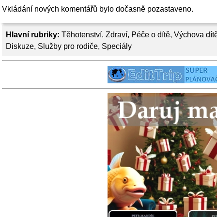
Vkládání nových komentářů bylo dočasně pozastaveno.
Hlavní rubriky:
Těhotenství
,
Zdraví
,
Péče o dítě
,
Výchova dít
Diskuze
,
Služby pro rodiče
,
Speciály