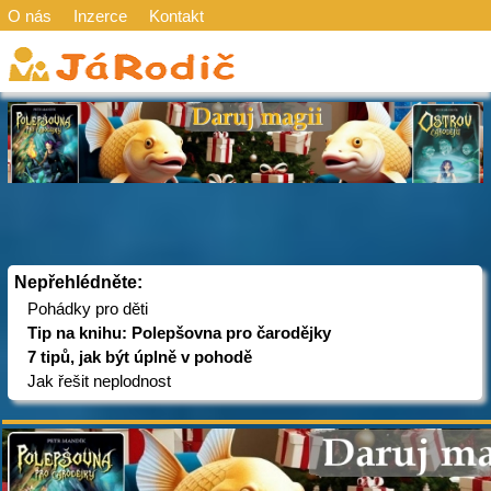
O nás
Inzerce
Kontakt
Nepřehlédněte:
Pohádky pro děti
Tip na knihu: Polepšovna pro čarodějky
7 tipů, jak být úplně v pohodě
Jak řešit neplodnost