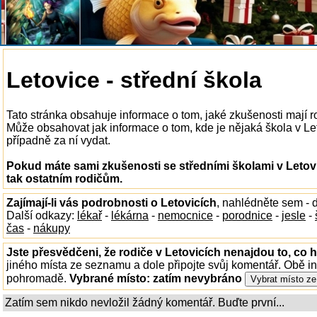
Letovice - střední škola
Tato stránka obsahuje informace o tom, jaké zkušenosti mají ro
Může obsahovat jak informace o tom, kde je nějaká škola v Letov
případně za ní vydat.
Pokud máte sami zkušenosti se středními školami v Letovi
tak ostatním rodičům.
Zajímají-li vás podrobnosti o Letovicích
, nahlédněte sem -
Další odkazy:
lékař
-
lékárna
-
nemocnice
-
porodnice
-
jesle
-
čas
-
nákupy
Jste přesvědčeni, že rodiče v Letovicích nenajdou to, co h
jiného místa ze seznamu a dole připojte svůj komentář. Obě i
pohromadě.
Vybrané místo:
zatím nevybráno
Zatím sem nikdo nevložil žádný komentář. Buďte první...