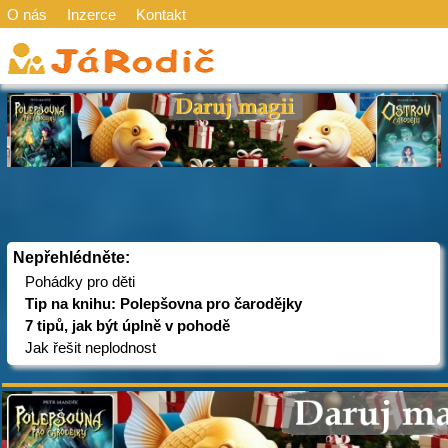
O nás
Inzerce
Kontakt
Nepřehlédněte:
Pohádky pro děti
Tip na knihu: Polepšovna pro čarodějky
7 tipů, jak být úplně v pohodě
Jak řešit neplodnost