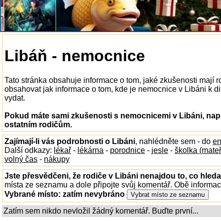
Libáň - nemocnice
Tato stránka obsahuje informace o tom, jaké zkušenosti mají 
obsahovat jak informace o tom, kde je nemocnice v Libáni k disp
vydat.
Pokud máte sami zkušenosti s nemocnicemi v Libáni, napi
ostatním rodičům.
Zajímají-li vás podrobnosti o Libáni
, nahlédněte sem - do
en
Další odkazy:
lékař
-
lékárna
-
porodnice
-
jesle
-
školka (mate
volný čas
-
nákupy
Jste přesvědčeni, že rodiče v Libáni nenajdou to, co hleda
místa ze seznamu a dole připojte svůj komentář. Obě informa
Vybrané místo:
zatím nevybráno
Zatím sem nikdo nevložil žádný komentář. Buďte první...