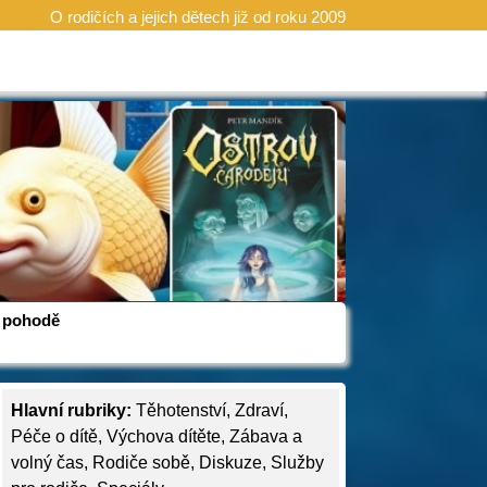
O rodičích a jejich dětech již od roku 2009
 v pohodě
Hlavní rubriky:
Těhotenství
,
Zdraví
,
Péče o dítě
,
Výchova dítěte
,
Zábava a
volný čas
,
Rodiče sobě
,
Diskuze
,
Služby