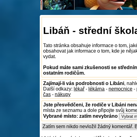
Libáň - střední škol
Tato stránka obsahuje informace o tom, jak
obsahovat jak informace o tom, kde je nějaká
vydat.
Pokud máte sami zkušenosti se středními
ostatním rodičům.
Zajímají-li vás podrobnosti o Libáni
, nah
Další odkazy:
lékař
-
lékárna
-
nemocnice
-
čas
-
nákupy
Jste přesvědčeni, že rodiče v Libáni nen
místa ze seznamu a dole připojte svůj kom
Vybrané místo:
zatím nevybráno
Zatím sem nikdo nevložil žádný komentář. Bu