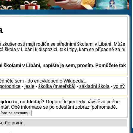
a
é zkušenosti mají rodiče se středními školami v Libáni. Může
 škola v Libáni k dispozici, tak i tipy, kam se případně za ní
 školami v Libáni, napište je sem, prosím. Pomůžete tak
lédněte sem - do
encyklopedie Wikipedia.
porodnice
-
jesle
-
školka (mateřská)
-
základní škola
-
volný
ajdou to, co hledají?
Doporučte jim tedy návštěvu jiného
entář. Obě informace se po odeslání zobrazí pohromadě.
ďte první...