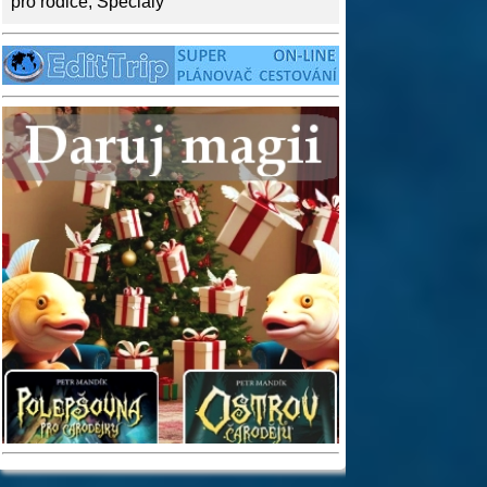
pro rodiče
,
Speciály