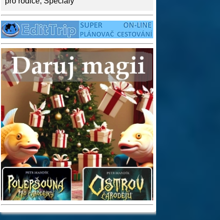
pro rodiče
,
Speciály