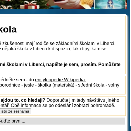
kola
 zkušenosti mají rodiče se základními školami v Liberci.
ějaká škola v Liberci k dispozici, tak i tipy, kam se
i školami v Liberci, napište je sem, prosím. Pomůžete
hlédněte sem - do
encyklopedie Wikipedia.
porodnice
-
jesle
-
školka (mateřská)
-
střední škola
-
volný
ajdou to, co hledají?
Doporučte jim tedy návštěvu jiného
entář. Obě informace se po odeslání zobrazí pohromadě.
ďte první...