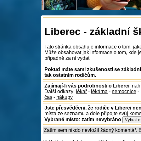
Liberec - základní š
Tato stránka obsahuje informace o tom, jaké
Může obsahovat jak informace o tom, kde je n
případně za ní vydat.
Pokud máte sami zkušenosti se základním
tak ostatním rodičům.
Zajímají-li vás podrobnosti o Liberci
, na
Další odkazy:
lékař
-
lékárna
-
nemocnice
-
čas
-
nákupy
Jste přesvědčeni, že rodiče v Liberci nen
místa ze seznamu a dole připojte svůj kom
Vybrané místo:
zatím nevybráno
Zatím sem nikdo nevložil žádný komentář. Bu