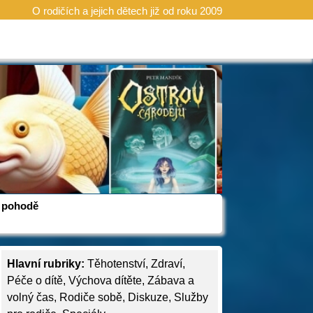
O rodičích a jejich dětech již od roku 2009
 v pohodě
Hlavní rubriky:
Těhotenství
,
Zdraví
,
Péče o dítě
,
Výchova dítěte
,
Zábava a
volný čas
,
Rodiče sobě
,
Diskuze
,
Služby