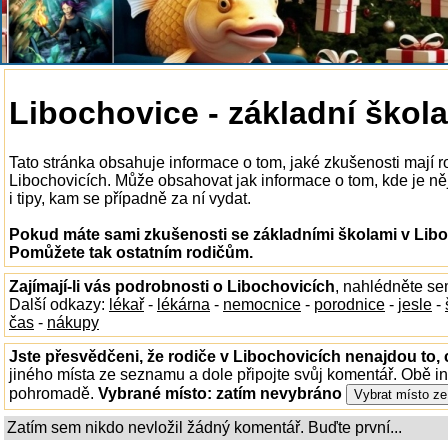
Libochovice - základní škola
Tato stránka obsahuje informace o tom, jaké zkušenosti mají r
Libochovicích. Může obsahovat jak informace o tom, kde je něj
i tipy, kam se případně za ní vydat.
Pokud máte sami zkušenosti se základními školami v Liboc
Pomůžete tak ostatním rodičům.
Zajímají-li vás podrobnosti o Libochovicích
, nahlédněte se
Další odkazy:
lékař
-
lékárna
-
nemocnice
-
porodnice
-
jesle
-
čas
-
nákupy
Jste přesvědčeni, že rodiče v Libochovicích nenajdou to, 
jiného místa ze seznamu a dole připojte svůj komentář. Obě i
pohromadě.
Vybrané místo:
zatím nevybráno
Zatím sem nikdo nevložil žádný komentář. Buďte první...