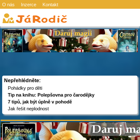
O nás
Inzerce
Kontakt
Nepřehlédněte:
Pohádky pro děti
Tip na knihu: Polepšovna pro čarodějky
7 tipů, jak být úplně v pohodě
Jak řešit neplodnost