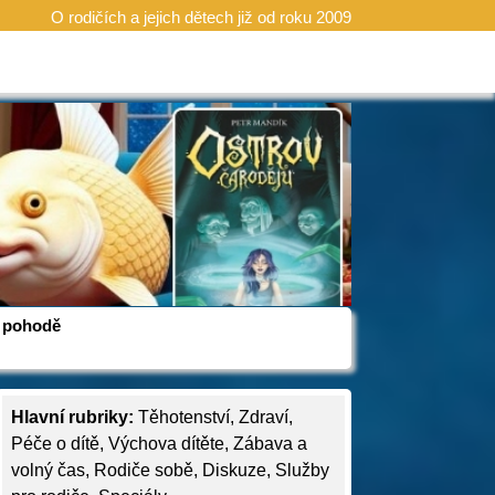
O rodičích a jejich dětech již od roku 2009
 v pohodě
Hlavní rubriky:
Těhotenství
,
Zdraví
,
Péče o dítě
,
Výchova dítěte
,
Zábava a
volný čas
,
Rodiče sobě
,
Diskuze
,
Služby