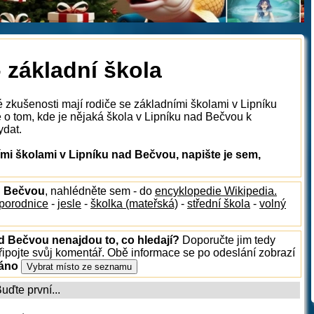
 základní škola
é zkušenosti mají rodiče se základními školami v Lipníku
o tom, kde je nějaká škola v Lipníku nad Bečvou k
ydat.
mi školami v Lipníku nad Bečvou, napište je sem,
ad Bečvou
, nahlédněte sem - do
encyklopedie Wikipedia.
porodnice
-
jesle
-
školka (mateřská)
-
střední škola
-
volný
ad Bečvou nenajdou to, co hledají?
Doporučte jim tedy
ipojte svůj komentář. Obě informace se po odeslání zobrazí
ráno
ďte první...