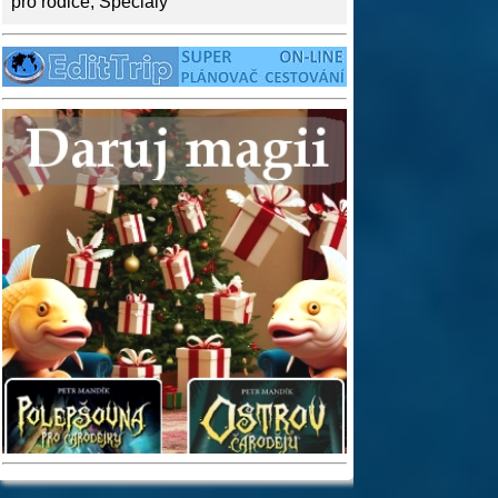
pro rodiče
,
Speciály