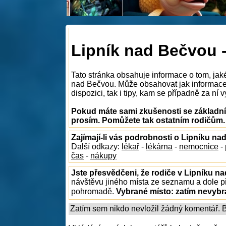
Lipník nad Bečvou -
Tato stránka obsahuje informace o tom, jak
nad Bečvou. Může obsahovat jak informace 
dispozici, tak i tipy, kam se případně za ní v
Pokud máte sami zkušenosti se základní
prosím. Pomůžete tak ostatním rodičům.
Zajímají-li vás podrobnosti o Lipníku n
Další odkazy:
lékař
-
lékárna
-
nemocnice
-
čas
-
nákupy
Jste přesvědčeni, že rodiče v Lipníku n
návštěvu jiného místa ze seznamu a dole př
pohromadě.
Vybrané místo:
zatím nevyb
Zatím sem nikdo nevložil žádný komentář. Bu