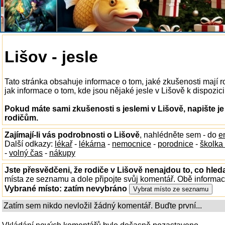
Lišov - jesle
Tato stránka obsahuje informace o tom, jaké zkušenosti mají 
jak informace o tom, kde jsou nějaké jesle v Lišově k dispozici,
Pokud máte sami zkušenosti s jeslemi v Lišově, napište j
rodičům.
Zajímají-li vás podrobnosti o Lišově
, nahlédněte sem - do
e
Další odkazy:
lékař
-
lékárna
-
nemocnice
-
porodnice
-
školka
-
volný čas
-
nákupy
Jste přesvědčeni, že rodiče v Lišově nenajdou to, co hleda
místa ze seznamu a dole připojte svůj komentář. Obě informa
Vybrané místo:
zatím nevybráno
Zatím sem nikdo nevložil žádný komentář. Buďte první...