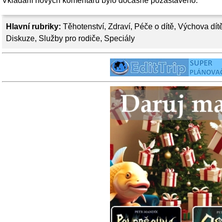
Vkládání nových komentářů bylo dočasně pozastaveno.
Hlavní rubriky:
Těhotenství
,
Zdraví
,
Péče o dítě
,
Výchova dít
Diskuze
,
Služby pro rodiče
,
Speciály