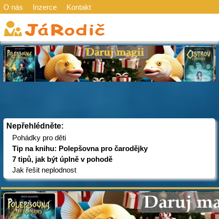
O nás
Inzerce
Kontakt
Nepřehlédněte:
Pohádky pro děti
Tip na knihu: Polepšovna pro čarodějky
7 tipů, jak být úplně v pohodě
Jak řešit neplodnost