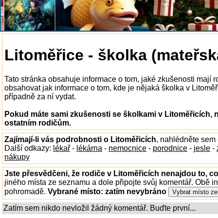
Litoměřice - školka (mateřsk
Tato stránka obsahuje informace o tom, jaké zkušenosti mají r
obsahovat jak informace o tom, kde je nějaká školka v Litoměřic
případně za ní vydat.
Pokud máte sami zkušenosti se školkami v Litoměřicích, n
ostatním rodičům.
Zajímají-li vás podrobnosti o Litoměřicích
, nahlédněte sem
Další odkazy:
lékař
-
lékárna
-
nemocnice
-
porodnice
-
jesle
-
nákupy
Jste přesvědčeni, že rodiče v Litoměřicích nenajdou to, co
jiného místa ze seznamu a dole připojte svůj komentář. Obě i
pohromadě.
Vybrané místo:
zatím nevybráno
Zatím sem nikdo nevložil žádný komentář. Buďte první...